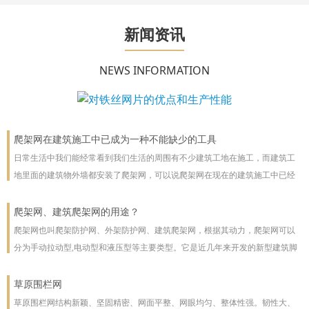
新闻资讯
NEWS INFORMATION
爬架网在建筑施工中已成为一种不能缺少的工具
日常生活中我们能经常看到我们生活的周围有不少建筑工地在施工，而建筑工
地里面的建筑物外墙都安装了爬架网，可以说爬架网在现在的建筑施工中已经
成为一种不能缺少的工具。
爬架网、建筑爬架网的用途？
爬架网也叫爬架防护网、外架防护网、建筑爬架网，根据其动力，爬架网可以
分为手动拉动型,电动型和液压型等主要类型。它是近几年来开发的新型建筑脚
手架，主要用于高层建筑。爬架网可以沿着建筑物向上或向下爬。爬架网系统
彻底改善了脚手架技术
草原围栏网
草原围栏网结构新颖、坚固精密、网面平整、网眼均匀、整体性强。韧性大、