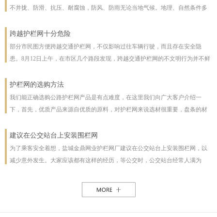
不并拢、防滑、抗压、耐腐蚀，防风、防雨无论当地气候。地理、自然条件多
么恶劣且能保证使用寿命，使用寿命一般长达几十年。即使局部裁截，局部承
受压力也不至发生松动变形现象。该产品防腐蚀性能好，有极强的防腐抗氧化
跨越护栏网十分危险
等特点，具有一般钢丝网都不具备的优点。克服了电焊网焊接点易开焊脱落的
部分市民图方便跨越交通护栏网，不仅影响过往车辆行驶，而且存在安全隐
缺点，一次安装永不松动，是保护草牧场、林场、高速公路和生态环境的最佳
患。8月12日上午，在市区几个路段发现，跨越交通护栏网的不文明行为并不鲜
设施。
见。8月12日10时，在七一路东段，一名穿花格子上衣的男子由北向南跨越交通
护栏网，东西过往的车辆从其身旁疾驰而过;10时30分，两女一男由南向北跨越
护栏网的选购方法
交通护栏网;10时32分，两名女子在七一路北侧躲过3辆由东向西行驶的车辆，向
我们能正确选购公路护栏网产品是有点难度，在这里我们向广大客户介绍一
南跨越交通护栏网，护栏网南侧由西向东行驶的车辆急速行驶，两人在等待约1
下，首先，优质产品来源自优质的原料，对护栏网来说选材很重要，盘条的材
分钟后找准时机跑到南侧人行道上。在附近值班、来自中国联通许昌分公司的
质好坏直接影响着护栏网网片的强度与使用年限，也及立柱所用钢管的薄厚。
一名志愿者称，据她观察，从7时30分至10时30分，约有30人在该路段跨越交通
以下，我们为客户做了如下分析：1、护栏网网片质量，网片是由不同规格的盘
建议在公交站台上安装围栏网
护栏网，“有的还拉着小孩儿，十分危险”。
条（铁丝）焊接而成的，盘条的直径与强度直接影响到网片的质量，在选丝方
为了乘客安全着想，盐城金鼎网业护栏网厂建议在公交站台上安装围栏网，以
面应选择是由正规厂家生产的优质盘条拉出来的成品铁丝；其次是网片的焊接
减少意外发生。大家应该都有这样的经历，等公交时，公交站台经常人满为
或编制工艺，这方面主要是看技术人员与好的生产机械之间的熟练技术与操作
患，各种公交均有，为了能等车上车，不得不到站台前，而且有些站台的公交
能力，通常好的网片是每一个焊接或编制点都能够很好的连接。正规护栏网生
路线图朝的是非机动车道，便于观看，乘客不得不走下站台，而且上车下车都
产厂，都是采用全自动焊接机来生产的，而一起小厂则采用手工焊接，通常质
是人挤人，这些情况均增加了乘客的危险性，如果在站台旁安装了围栏网，那
量很难保正。2、护栏网立柱与框架的质量，护栏的立柱与框架也是一个比较被
这样的情况肯定能得到缓解。所以建议有关部门能重视一下这个问题，调整公